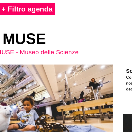
+ Filtro agenda
l MUSE
USE - Museo delle Scienze
So
Con
nos
ded