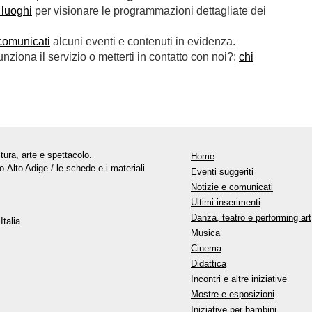
 luoghi
per visionare le programmazioni dettagliate dei
comunicati
alcuni eventi e contenuti in evidenza.
ziona il servizio o metterti in contatto con noi?:
chi
tura, arte e spettacolo.
Home
o-Alto Adige / le schede e i materiali
Eventi suggeriti
Notizie e comunicati
Ultimi inserimenti
Danza, teatro e performing art
Italia
Musica
Cinema
Didattica
Incontri e altre iniziative
Mostre e esposizioni
Iniziative per bambini