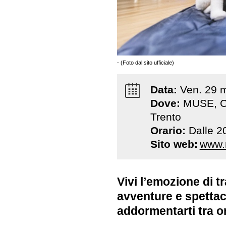
- (Foto dal sito ufficiale)
Data:
Ven
.
29
m
Dove:
MUSE, Co
Trento
Orario:
Dalle 2
Sito web:
www.
Vivi l’emozione di t
avventure e spettaco
addormentarti tra or