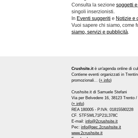
Consulta la sezione
soggetti e
singoli inserzionisti.
In
Eventi suggeriti
e
Notizie e 
Vuoi sapere chi siamo, come fun
siamo, servizi e pubblicità
.
Crushsite.it
è un'agenda online di cul
Contiene eventi organizzati in Trentin
promozionali... (
+ info
)
Crushsite.it di Samuele Stefani
Via per Belvedere 16, 38123 Trento / 
(
+ info
)
REA 180005 - P.IVA: 01815580228
CF. STFSML71P21L378C
E-mail:
info@2crushsite.it
Pec:
info@pec.2crushsite.it
www.2crushsite.it