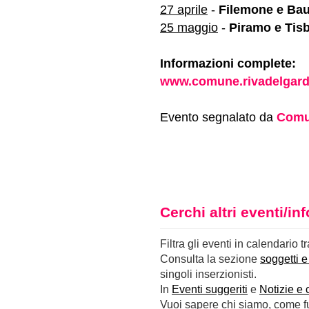
27 aprile
-
Filemone e Bau
25 maggio
-
Piramo e Tis
Informazioni complete:
www.comune.rivadelgarda
Evento segnalato da
Comun
Cerchi altri eventi/i
Filtra gli eventi in calendario t
Consulta la sezione
soggetti e
singoli inserzionisti.
In
Eventi suggeriti
e
Notizie e 
Vuoi sapere chi siamo, come fun