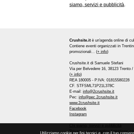
siamo, servizi e pubblicità
.
Crushsite.it
è un'agenda online di cul
Contiene eventi organizzati in Trentin
promozionali... (
+ info
)
Crushsite.it di Samuele Stefani
Via per Belvedere 16, 38123 Trento / 
(
+ info
)
REA 180005 - P.IVA: 01815580228
CF. STFSML71P21L378C
E-mail:
info@2crushsite.it
Pec:
info@pec.2crushsite.it
www.2crushsite.it
Facebook
Instagram
Chi siamo, servizi e pubblicità
Privacy e cookie policy
/
gestione co
Utilizziamo cookie per fini tecnici e, con il tuo consen