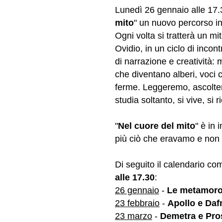
Lunedì 26 gennaio alle 17.30
mito
" un nuovo percorso in
Ogni volta si tratterà un m
Ovidio, in un ciclo di incont
di narrazione e creatività: 
che diventano alberi, voci 
ferme. Leggeremo, ascolter
studia soltanto, si vive, si 
"
Nel cuore del mito
" è in
più ciò che eravamo e non
Di seguito il calendario c
alle 17.30
:
26 gennaio
-
Le metamorof
23 febbraio
-
Apollo e Daf
23 marzo
-
Demetra e Pro