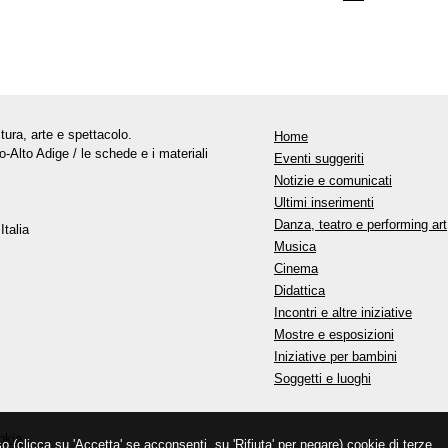
tura, arte e spettacolo.
Home
o-Alto Adige / le schede e i materiali
Eventi suggeriti
Notizie e comunicati
Ultimi inserimenti
Danza, teatro e performing art
Italia
Musica
Cinema
Didattica
Incontri e altre iniziative
Mostre e esposizioni
Iniziative per bambini
Soggetti e luoghi
okie
so (clicca su 'Accetta' se acconsenti, su 'Rifiuta' per negare) cookie di terze