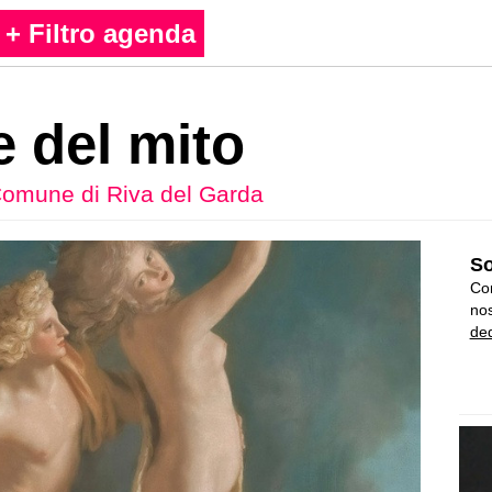
+ Filtro agenda
e del mito
omune di Riva del Garda
So
Con
nos
ded