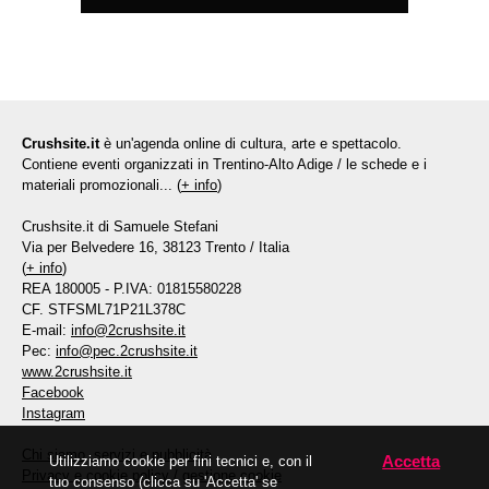
Crushsite.it
è un'agenda online di cultura, arte e spettacolo.
Contiene eventi organizzati in Trentino-Alto Adige / le schede e i
materiali promozionali... (
+ info
)
Crushsite.it di Samuele Stefani
Via per Belvedere 16, 38123 Trento / Italia
(
+ info
)
REA 180005 - P.IVA: 01815580228
CF. STFSML71P21L378C
E-mail:
info@2crushsite.it
Pec:
info@pec.2crushsite.it
www.2crushsite.it
Facebook
Instagram
Chi siamo, servizi e pubblicità
Accetta
Utilizziamo cookie per fini tecnici e, con il
Privacy e cookie policy
/
gestione cookie
tuo consenso (clicca su 'Accetta' se