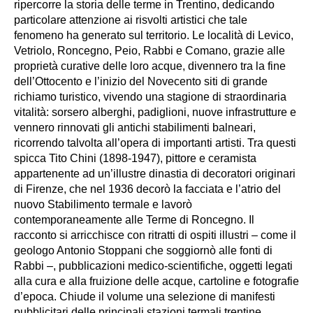
ripercorre la storia delle terme in Trentino, dedicando
particolare attenzione ai risvolti artistici che tale
fenomeno ha generato sul territorio. Le località di Levico,
Vetriolo, Roncegno, Peio, Rabbi e Comano, grazie alle
proprietà curative delle loro acque, divennero tra la fine
dell’Ottocento e l’inizio del Novecento siti di grande
richiamo turistico, vivendo una stagione di straordinaria
vitalità: sorsero alberghi, padiglioni, nuove infrastrutture e
vennero rinnovati gli antichi stabilimenti balneari,
ricorrendo talvolta all’opera di importanti artisti. Tra questi
spicca Tito Chini (1898-1947), pittore e ceramista
appartenente ad un’illustre dinastia di decoratori originari
di Firenze, che nel 1936 decorò la facciata e l’atrio del
nuovo Stabilimento termale e lavorò
contemporaneamente alle Terme di Roncegno. Il
racconto si arricchisce con ritratti di ospiti illustri – come il
geologo Antonio Stoppani che soggiornò alle fonti di
Rabbi –, pubblicazioni medico-scientifiche, oggetti legati
alla cura e alla fruizione delle acque, cartoline e fotografie
d’epoca. Chiude il volume una selezione di manifesti
pubblicitari delle principali stazioni termali trentine,