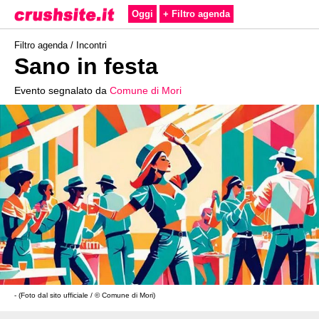
Oggi
+ Filtro agenda
Filtro agenda /
Incontri
Sano in festa
Evento segnalato da
Comune di Mori
- (Foto dal sito ufficiale / © Comune di Mori)