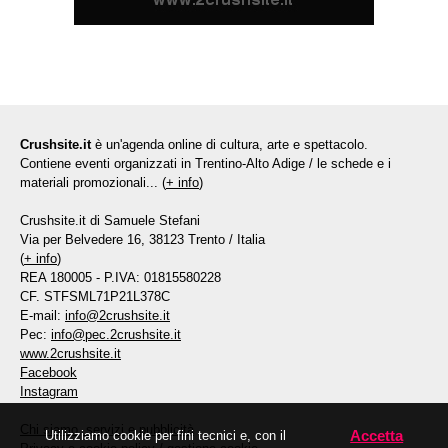
Crushsite.it
è un'agenda online di cultura, arte e spettacolo.
Contiene eventi organizzati in Trentino-Alto Adige / le schede e i
materiali promozionali... (
+ info
)
Crushsite.it di Samuele Stefani
Via per Belvedere 16, 38123 Trento / Italia
(
+ info
)
REA 180005 - P.IVA: 01815580228
CF. STFSML71P21L378C
E-mail:
info@2crushsite.it
Pec:
info@pec.2crushsite.it
www.2crushsite.it
Facebook
Instagram
Chi siamo, servizi e pubblicità
Accetta
Utilizziamo cookie per fini tecnici e, con il