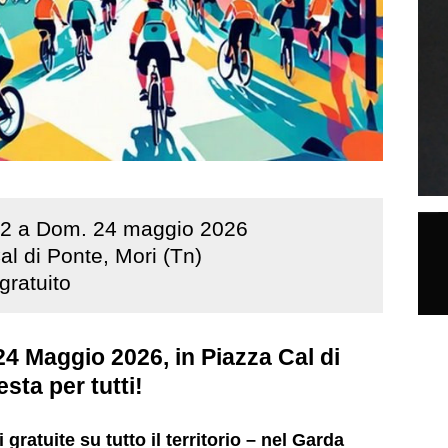
2
a
Dom
.
24
maggio
2026
al di Ponte, Mori (Tn)
gratuito
24 Maggio 2026, in Piazza Cal di
sta per tutti!
gratuite su tutto il territorio – nel Garda