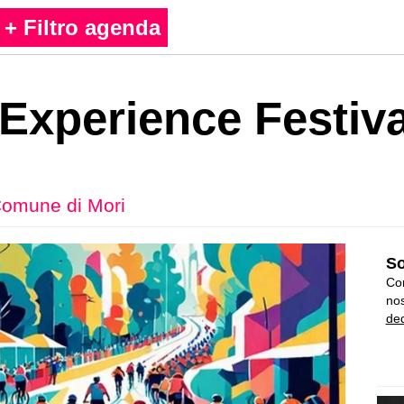
+ Filtro agenda
 Experience Festiva
omune di Mori
So
Con
nos
ded