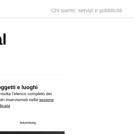
Chi siamo, servizi e pubblicità
l
ggetti e luoghi
sulta l’elenco completo dei
tri inserzionisti nella
sezione
icata
Advertising