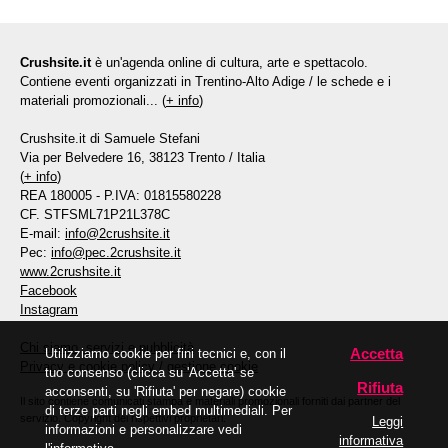
Crushsite.it
è un'agenda online di cultura, arte e spettacolo.
Contiene eventi organizzati in Trentino-Alto Adige / le schede e i
materiali promozionali... (
+ info
)
Crushsite.it di Samuele Stefani
Via per Belvedere 16, 38123 Trento / Italia
(
+ info
)
REA 180005 - P.IVA: 01815580228
CF. STFSML71P21L378C
E-mail:
info@2crushsite.it
Pec:
info@pec.2crushsite.it
www.2crushsite.it
Facebook
Instagram
Chi siamo, servizi e pubblicità
Accetta
Utilizziamo cookie per fini tecnici e, con il
Privacy e cookie policy
/
gestione cookie
tuo consenso (clicca su 'Accetta' se
Rifiuta
acconsenti, su 'Rifiuta' per negare) cookie
Il sito contiene comunicati stampa e materiali promozionali forniti dai partner del
di terze parti negli embed multimediali. Per
servizio. Copyright dei rispettivi proprietari.
Leggi
informazioni e personalizzare vedi
informativa