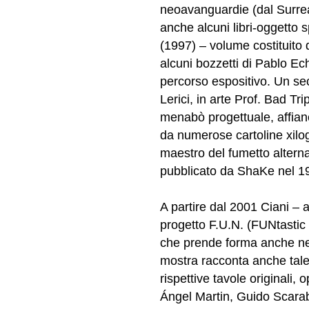
neoavanguardie (dal Surrea
anche alcuni libri-oggetto s
(1997) – volume costituito da
alcuni bozzetti di Pablo Ec
percorso espositivo. Un se
Lerici, in arte Prof. Bad Tr
menabò progettuale, affianca
da numerose cartoline xilog
maestro del fumetto alterna
pubblicato da ShaKe nel 1
A partire dal 2001 Ciani – 
progetto F.U.N. (FUNtastic U
che prende forma anche nell
mostra racconta anche tale 
rispettive tavole originali, 
Ángel Martin, Guido Scarab