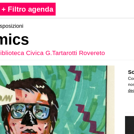
+ Filtro agenda
sposizioni
mics
iblioteca Civica G.Tartarotti Rovereto
So
Con
nos
ded