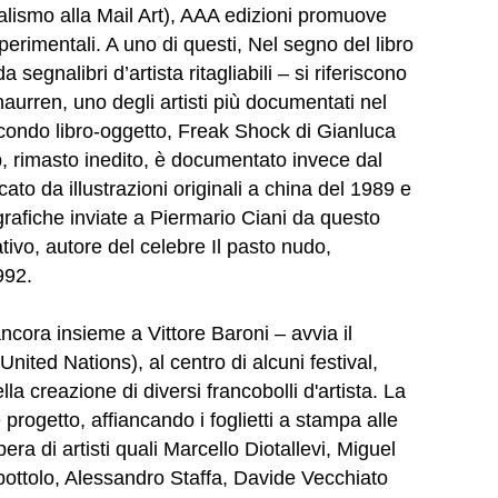
lismo alla Mail Art), AAA edizioni promuove
perimentali. A uno di questi, Nel segno del libro
 segnalibri d’artista ritagliabili – si riferiscono
haurren, uno degli artisti più documentati nel
condo libro-oggetto, Freak Shock di Gianluca
ip, rimasto inedito, è documentato invece dal
to da illustrazioni originali a china del 1989 e
rafiche inviate a Piermario Ciani da questo
tivo, autore del celebre Il pasto nudo,
992.
ancora insieme a Vittore Baroni – avvia il
nited Nations), al centro di alcuni festival,
a creazione di diversi francobolli d'artista. La
progetto, affiancando i foglietti a stampa alle
opera di artisti quali Marcello Diotallevi, Miguel
ottolo, Alessandro Staffa, Davide Vecchiato