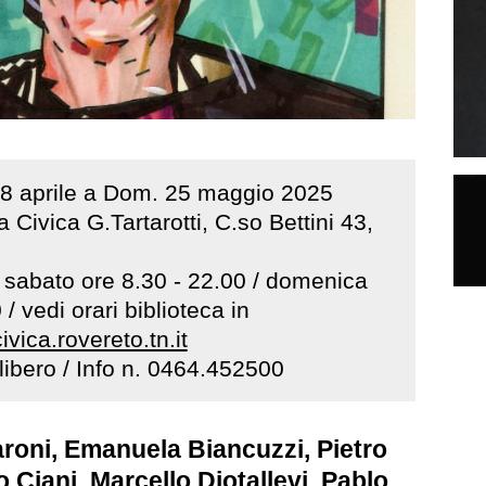
8
aprile
a
Dom
.
25
maggio
2025
a Civica G.Tartarotti, C.so Bettini 43,
- sabato ore 8.30 - 22.00 / domenica
/ vedi orari biblioteca in
vica.rovereto.tn.it
libero / Info n. 0464.452500
Baroni, Emanuela Biancuzzi, Pietro
o Ciani, Marcello Diotallevi, Pablo