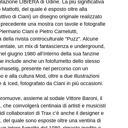
tazione LIBrERA di Udine. La più significativa
Mattotti, del quale è esposto oltre alla
ttivo di Ciani) un disegno originale realizzato
o precedente una mostra con tavole e fotografie
Piermario Ciani e Pietro Carnelutti,
 della rivista controculturale “Puzz”. Alcune
esentate, un mix di fantascienza e underground,
el giugno 1980 all’interno della sua fanzine
e include anche un fotofumetto dello stesso
omasetig, presente nel percorso con un
 e alla cultura Mod, oltre a due illustrazioni
 & Iced, fotografato da Ciani in più occasioni.
 promuove, assieme al sodale Vittore Baroni, il
 che coinvolgerà centinaia di artisti e musicisti
vidi collaboratori di Trax c’è anche il designer e
 del quale sono esposte oltre una ventina di
di un intero fumetto del 1980, rimasto inedito e