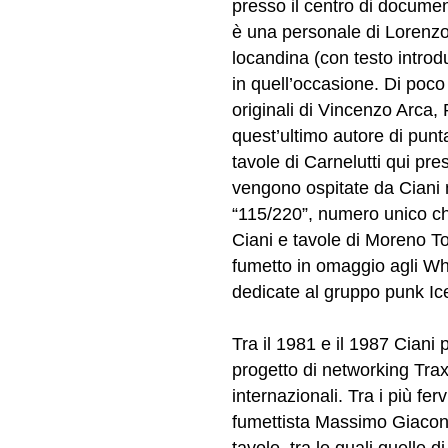
presso il centro di documen
è una personale di Lorenzo 
locandina (con testo introdu
in quell’occasione. Di poc
originali di Vincenzo Arca, 
quest’ultimo autore di punta
tavole di Carnelutti qui pr
vengono ospitate da Ciani n
“115/220”, numero unico ch
Ciani e tavole di Moreno T
fumetto in omaggio agli Who
dedicate al gruppo punk Ice
Tra il 1981 e il 1987 Ciani
progetto di networking Trax,
internazionali. Tra i più fer
fumettista Massimo Giacon,
tavole, tra le quali quelle 