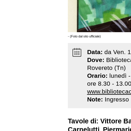
- (Foto dal sito ufficiale)
Data:
da
Ven
.
1
Dove:
Bibliotec
Rovereto (Tn)
Orario:
lunedì 
ore 8.30 - 13.00 
www.bibliotecaci
Note:
Ingresso 
Tavole di: Vittore 
Carnelutti, Piermari