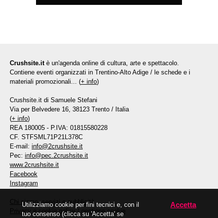
Crushsite.it
è un'agenda online di cultura, arte e spettacolo.
Contiene eventi organizzati in Trentino-Alto Adige / le schede e i
materiali promozionali... (
+ info
)
Crushsite.it di Samuele Stefani
Via per Belvedere 16, 38123 Trento / Italia
(
+ info
)
REA 180005 - P.IVA: 01815580228
CF. STFSML71P21L378C
E-mail:
info@2crushsite.it
Pec:
info@pec.2crushsite.it
www.2crushsite.it
Facebook
Instagram
Chi siamo, servizi e pubblicità
Accetta
Utilizziamo cookie per fini tecnici e, con il
Privacy e cookie policy
/
gestione cookie
tuo consenso (clicca su 'Accetta' se