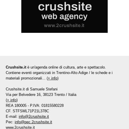
Crushsite.it
è un'agenda online di cultura, arte e spettacolo.
Contiene eventi organizzati in Trentino-Alto Adige / le schede e i
materiali promozionali... (
+ info
)
Crushsite.it di Samuele Stefani
Via per Belvedere 16, 38123 Trento / Italia
(
+ info
)
REA 180005 - P.IVA: 01815580228
CF. STFSML71P21L378C
E-mail:
info@2crushsite.it
Pec:
info@pec.2crushsite.it
www.2crushsite.it