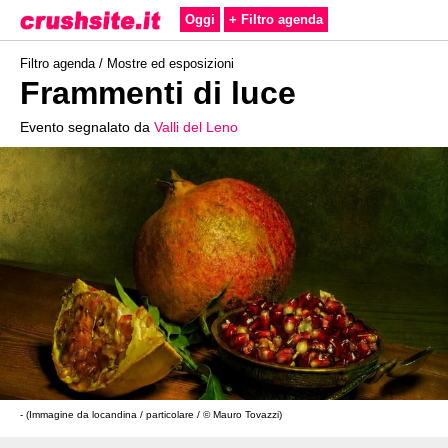
Oggi
+ Filtro agenda
Filtro agenda /
Mostre ed esposizioni
Frammenti di luce
Evento segnalato da
Valli del Leno
- (Immagine da locandina / particolare / © Mauro Tovazzi)