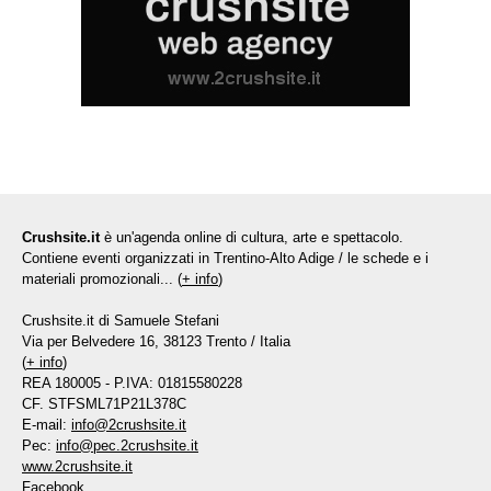
Crushsite.it
è un'agenda online di cultura, arte e spettacolo.
Contiene eventi organizzati in Trentino-Alto Adige / le schede e i
materiali promozionali... (
+ info
)
Crushsite.it di Samuele Stefani
Via per Belvedere 16, 38123 Trento / Italia
(
+ info
)
REA 180005 - P.IVA: 01815580228
CF. STFSML71P21L378C
E-mail:
info@2crushsite.it
Pec:
info@pec.2crushsite.it
www.2crushsite.it
Facebook