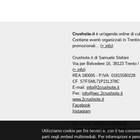
Crushsite.it
è un'agenda online di cul
Contiene eventi organizzati in Trentin
promozionali... (
+ info
)
Crushsite.it di Samuele Stefani
Via per Belvedere 16, 38123 Trento / 
(
+ info
)
REA 180005 - P.IVA: 01815580228
CF. STFSML71P21L378C
E-mail:
info@2crushsite.it
Pec:
info@pec.2crushsite.it
www.2crushsite.it
Facebook
Instagram
Chi siamo, servizi e pubblicità
Privacy e cookie policy
/
gestione co
Utilizziamo cookie per fini tecnici e, con il tuo consen
parti negli embed multimediali. Per informazioni e pers
Il sito contiene comunicati stampa e materiali 