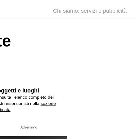
Chi siamo, servizi e pubblicità
te
ggetti e luoghi
sulta l’elenco completo dei
tri inserzionisti nella
sezione
icata
Advertising