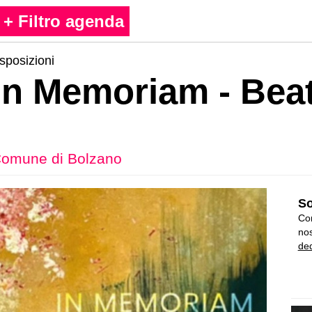
+ Filtro agenda
sposizioni
In Memoriam - Bea
omune di Bolzano
So
Con
nos
ded