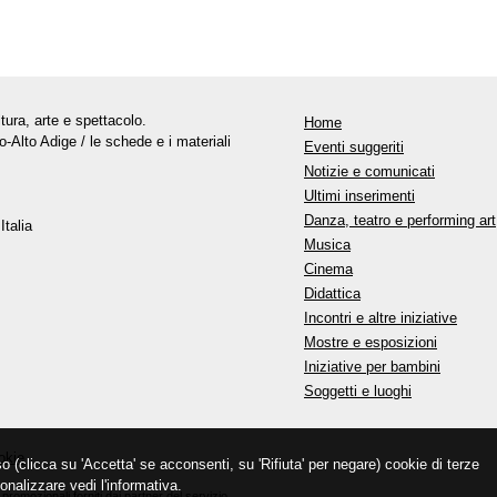
tura, arte e spettacolo.
Home
o-Alto Adige / le schede e i materiali
Eventi suggeriti
Notizie e comunicati
Ultimi inserimenti
Danza, teatro e performing art
Italia
Musica
Cinema
Didattica
Incontri e altre iniziative
Mostre e esposizioni
Iniziative per bambini
Soggetti e luoghi
okie
so (clicca su 'Accetta' se acconsenti, su 'Rifiuta' per negare) cookie di terze
onalizzare vedi l'informativa.
promozionali forniti dai partner del servizio.