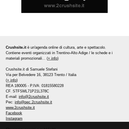
Crushsite.it
è un'agenda online di cultura, arte e spettacolo.
Contiene eventi organizzati in Trentino-Alto Adige / le schede e i
materiali promozionali... (
+ info
)
Crushsite.it di Samuele Stefani
Via per Belvedere 16, 38123 Trento / Italia
(
+ info
)
REA 180005 - P.IVA: 01815580228
CF. STFSML71P21L378C
E-mail:
info@2crushsite.it
Pec:
info@pec.2crushsite.it
www.2crushsite.it
Facebook
Instagram