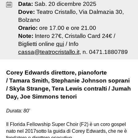
Data:
Sab
.
20
dicembre
2025
Dove:
Teatro Cristallo, Via Dalmazia 30,
Bolzano
Orario:
ore 17.00 e ore 21.00
Note:
Intero 27€, Cristallo Card 24€ /
Biglietti online
qui
/ Info
cassa
@teatrocristallo.it
, n. 0471.1880789
Corey Edwards direttore, pianoforte
/ Tamara Smith, Stephanie Johnson soprani
/ Skyla Strange, Tera Lewis contralti / Jumah
Day, Joe Simmons tenori
Durata: 80'
Il Florida Fellowship Super Choir (F2) è un coro gospel
nato nel 2017sotto la guida di Corey Edwards, che ne è
fondatore e direttore esecutivo.