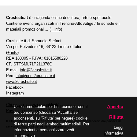
Crushsite.it
è un'agenda online di cultura, arte e spettacolo.
Contiene eventi organizzati in Trentino-Alto Adige / le schede e i
materiali promozionali... (
+ info
)
Crushsite.it di Samuele Stefani
Via per Belvedere 16, 38123 Trento / Italia
(
+ info
)
REA 180005 - P.IVA: 01815580228
CF. STFSML71P21L378C
E-mail:
info@2crushsite.it
Pec:
info@pec.2crushsite.it
www.2crushsite.it
Facebook
Instagram
Chi siamo, servizi e pubblicità
Accetta
Utilizziamo cookie per fini tecnici e, con il
Privacy e cookie policy
/
gestione cookie
tuo consenso (clicca su 'Accetta' se
Rifiuta
acconsenti, su 'Rifiuta' per negare) cookie
Il sito contiene comunicati stampa e materiali promozionali forniti dai partner del
di terze parti negli embed multimediali. Per
servizio. Copyright dei rispettivi proprietari.
Leggi
informazioni e personalizzare vedi
informativa
l'informativa.