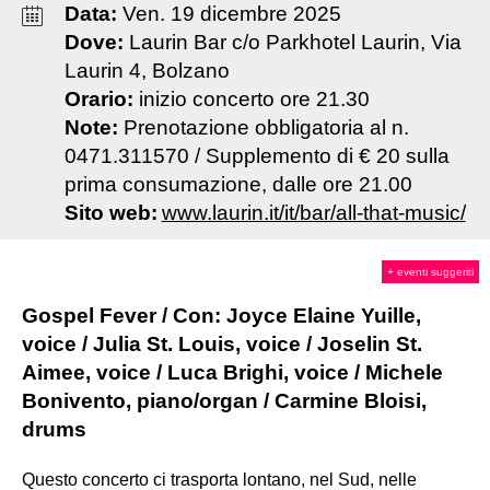
Data:
Ven
.
19
dicembre
2025
Dove:
Laurin Bar c/o Parkhotel Laurin, Via
Laurin 4, Bolzano
Orario:
inizio concerto ore 21.30
Note:
Prenotazione obbligatoria al n.
0471.311570 / Supplemento di € 20 sulla
prima consumazione, dalle ore 21.00
Sito web:
www.laurin.it/it/bar/all-that-music/
+ eventi suggeriti
Gospel Fever / Con:
Joyce Elaine Yuille,
voice / Julia St. Louis, voice / Joselin St.
Aimee, voice /
Luca Brighi, voice / Michele
Bonivento, piano/organ / Carmine Bloisi,
drums
Questo concerto ci trasporta lontano, nel Sud, nelle