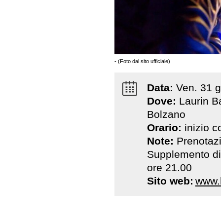
- (Foto dal sito ufficiale)
Data:
Ven
.
31
g
Dove:
Laurin Ba
Bolzano
Orario:
inizio 
Note:
Prenotazi
Supplemento di
ore 21.00
Sito web:
www.l