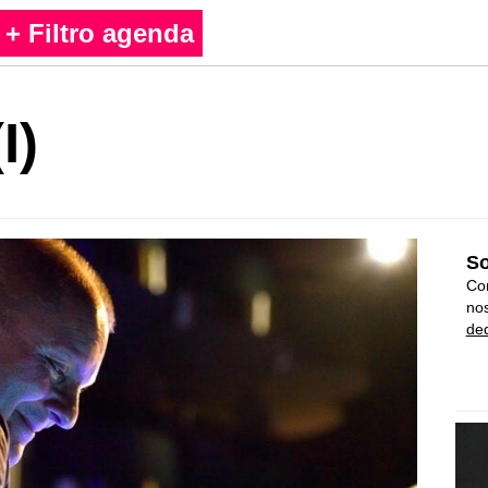
+ Filtro agenda
I)
So
Con
nos
ded