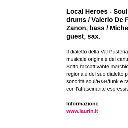
Local Heroes - Soul
drums / Valerio De P
Zanon, bass / Miche
guest, sax.
Il dialetto della Val Puster
musicale originale del cant
Sotto l'accattivante march
regionale del suo dialetto p
sonorità soul/R&B/funk e ra
con l'affascinante espressiv
Informazioni:
www.laurin.it