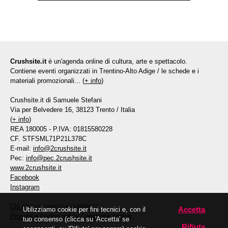
Crushsite.it
è un'agenda online di cultura, arte e spettacolo.
Contiene eventi organizzati in Trentino-Alto Adige / le schede e i
materiali promozionali... (
+ info
)
Crushsite.it di Samuele Stefani
Via per Belvedere 16, 38123 Trento / Italia
(
+ info
)
REA 180005 - P.IVA: 01815580228
CF. STFSML71P21L378C
E-mail:
info@2crushsite.it
Pec:
info@pec.2crushsite.it
www.2crushsite.it
Facebook
Instagram
Chi siamo, servizi e pubblicità
Accetta
Utilizziamo cookie per fini tecnici e, con il
Privacy e cookie policy
/
gestione cookie
tuo consenso (clicca su 'Accetta' se
Rifiuta