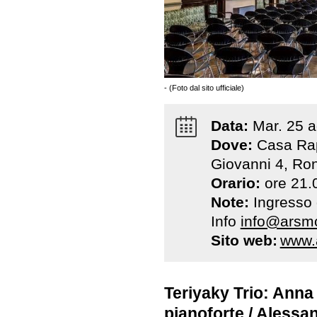
- (Foto dal sito ufficiale)
Data:
Mar
.
25
a
Dove:
Casa Rap
Giovanni 4, Ro
Orario:
ore 21.
Note:
Ingresso g
Info
info@arsmo
Sito web:
www.a
Teriyaky Trio: Anna
pianoforte / Alessa