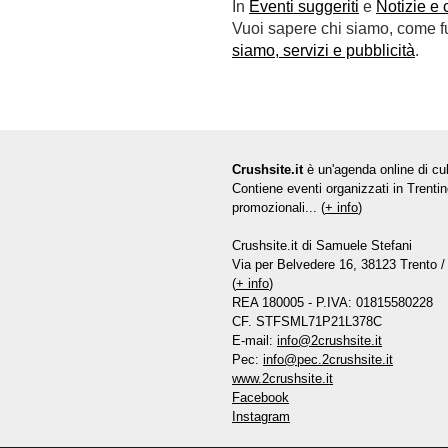
In
Eventi suggeriti
e
Notizie e 
Vuoi sapere chi siamo, come fun
siamo, servizi e pubblicità
.
Crushsite.it
è un'agenda online di cul
Contiene eventi organizzati in Trentin
promozionali... (
+ info
)
Crushsite.it di Samuele Stefani
Via per Belvedere 16, 38123 Trento / 
(
+ info
)
REA 180005 - P.IVA: 01815580228
CF. STFSML71P21L378C
E-mail:
info@2crushsite.it
Pec:
info@pec.2crushsite.it
www.2crushsite.it
Facebook
Instagram