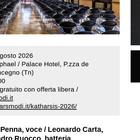
gosto
2026
hael / Palace Hotel, P.zza de
ncegno (Tn)
00
ratuito con offerta libera /
di.it
rsmodi.it/katharsis-2026/
 Penna, voce / Leonardo Carta,
ndro Ruocco, batteria