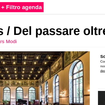
+ Filtro agenda
 / Del passare oltr
rs Modi
So
Con
nos
ded