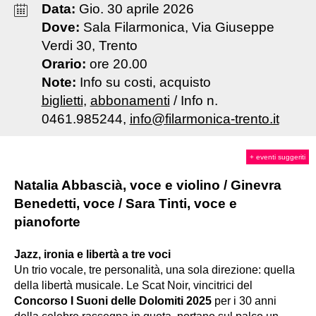
Data:
Gio
.
30
aprile
2026
Dove:
Sala Filarmonica, Via Giuseppe
Verdi 30, Trento
Orario:
ore 20.00
Note:
Info su costi, acquisto
biglietti
,
abbonamenti
/ Info n.
0461.985244,
info@filarmonica-trento.it
+ eventi suggeriti
Natalia Abbascià, voce e violino / Ginevra
Benedetti, voce / Sara Tinti, voce e
pianoforte
Jazz, ironia e libertà a tre voci
Un trio vocale, tre personalità, una sola direzione: quella
della libertà musicale. Le Scat Noir, vincitrici del
Concorso I Suoni delle Dolomiti 2025
per i 30 anni