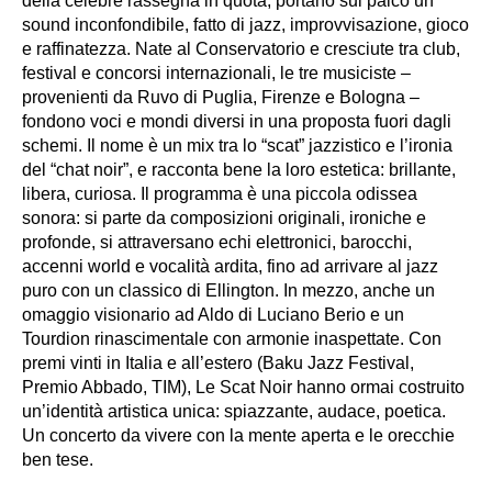
della celebre rassegna in quota, portano sul palco un
sound inconfondibile, fatto di jazz, improvvisazione, gioco
e raffinatezza. Nate al Conservatorio e cresciute tra club,
festival e concorsi internazionali, le tre musiciste –
provenienti da Ruvo di Puglia, Firenze e Bologna –
fondono voci e mondi diversi in una proposta fuori dagli
schemi. Il nome è un mix tra lo “scat” jazzistico e l’ironia
del “chat noir”, e racconta bene la loro estetica: brillante,
libera, curiosa. Il programma è una piccola odissea
sonora: si parte da composizioni originali, ironiche e
profonde, si attraversano echi elettronici, barocchi,
accenni world e vocalità ardita, fino ad arrivare al jazz
puro con un classico di Ellington. In mezzo, anche un
omaggio visionario ad Aldo di Luciano Berio e un
Tourdion rinascimentale con armonie inaspettate. Con
premi vinti in Italia e all’estero (Baku Jazz Festival,
Premio Abbado, TIM), Le Scat Noir hanno ormai costruito
un’identità artistica unica: spiazzante, audace, poetica.
Un concerto da vivere con la mente aperta e le orecchie
ben tese.