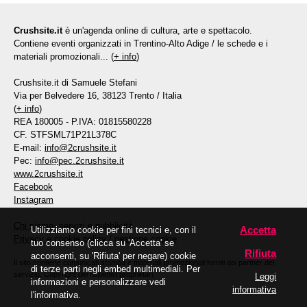
Crushsite.it
è un'agenda online di cultura, arte e spettacolo.
Contiene eventi organizzati in Trentino-Alto Adige / le schede e i
materiali promozionali... (
+ info
)
Crushsite.it di Samuele Stefani
Via per Belvedere 16, 38123 Trento / Italia
(
+ info
)
REA 180005 - P.IVA: 01815580228
CF. STFSML71P21L378C
E-mail:
info@2crushsite.it
Pec:
info@pec.2crushsite.it
www.2crushsite.it
Facebook
Instagram
Chi siamo, servizi e pubblicità
Accetta
Utilizziamo cookie per fini tecnici e, con il
Privacy e cookie policy
/
gestione cookie
tuo consenso (clicca su 'Accetta' se
Rifiuta
acconsenti, su 'Rifiuta' per negare) cookie
Il sito contiene comunicati stampa e materiali promozionali forniti dai partner del
di terze parti negli embed multimediali. Per
servizio. Copyright dei rispettivi proprietari.
Leggi
informazioni e personalizzare vedi
informativa
l'informativa.