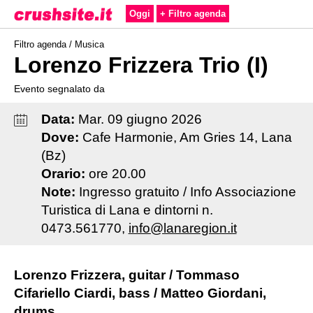
Oggi
+ Filtro agenda
Filtro agenda /
Musica
Lorenzo Frizzera Trio (I)
Evento segnalato da
Data:
Mar
.
09
giugno
2026
Dove:
Cafe Harmonie, Am Gries 14, Lana
(Bz)
Orario:
ore 20.00
Note:
Ingresso gratuito / Info Associazione
Turistica di Lana e dintorni n.
0473.561770,
info@lanaregion.it
Lorenzo Frizzera, guitar / Tommaso
Cifariello Ciardi, bass / Matteo Giordani,
drums