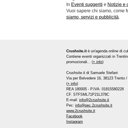
In
Eventi suggeriti
e
Notizie e 
Vuoi sapere chi siamo, come fun
siamo, servizi e pubblicità
.
Crushsite.it
è un'agenda online di cul
Contiene eventi organizzati in Trentin
promozionali... (
+ info
)
Crushsite.it di Samuele Stefani
Via per Belvedere 16, 38123 Trento / 
(
+ info
)
REA 180005 - P.IVA: 01815580228
CF. STFSML71P21L378C
E-mail:
info@2crushsite.it
Pec:
info@pec.2crushsite.it
www.2crushsite.it
Facebook
Instagram