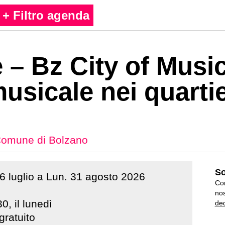
+ Filtro agenda
 – Bz City of Music
musicale nei quartie
omune di Bolzano
So
6
luglio
a
Lun
.
31
agosto
2026
Con
nos
0, il lunedì
ded
gratuito