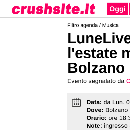
Oggi
Filtro agenda /
Musica
LuneLive
l'estate 
Bolzano
Evento segnalato da
C
Data:
da
Lun
.
0
Dove:
Bolzano
Orario:
ore 18:3
Note:
ingresso 