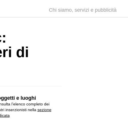
Chi siamo, servizi e pubblicità
:
ri di
ggetti e luoghi
sulta l’elenco completo dei
tri inserzionisti nella
sezione
icata