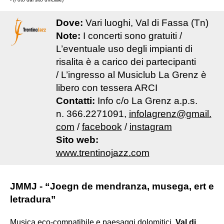
Dove:
Vari luoghi, Val di Fassa (Tn)
Note:
I concerti sono gratuiti /
L’eventuale uso degli impianti di
risalita è a carico dei partecipanti
/ L’ingresso al Musiclub La Grenz è
libero con tessera ARCI
Contatti:
Info c/o La Grenz a.p.s.
n. 366.2271091,
infolagrenz@gmail.
com
/
facebook
/
instagram
Sito web:
www.trentinojazz.com
JMMJ - “Joegn de mendranza, musega, ert e
letradura”
Musica eco-compatibile e paesaggi dolomitici.
Val di