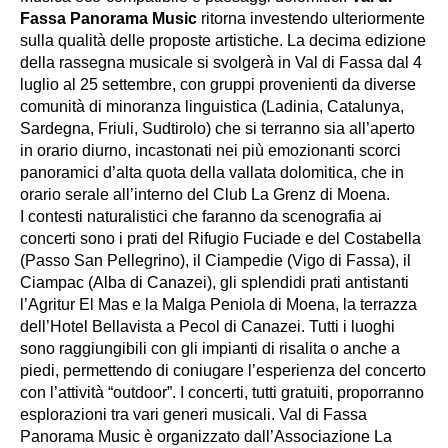
Fassa Panorama Music
ritorna investendo ulteriormente
sulla qualità delle proposte artistiche. La decima edizione
della rassegna musicale si svolgerà in Val di Fassa dal 4
luglio al 25 settembre, con gruppi provenienti da diverse
comunità di minoranza linguistica (Ladinia, Catalunya,
Sardegna, Friuli, Sudtirolo) che si terranno sia all’aperto
in orario diurno, incastonati nei più emozionanti scorci
panoramici d’alta quota della vallata dolomitica, che in
orario serale all’interno del Club La Grenz di Moena.
I contesti naturalistici che faranno da scenografia ai
concerti sono i prati del Rifugio Fuciade e del Costabella
(Passo San Pellegrino), il Ciampedie (Vigo di Fassa), il
Ciampac (Alba di Canazei), gli splendidi prati antistanti
l’Agritur El Mas e la Malga Peniola di Moena, la terrazza
dell’Hotel Bellavista a Pecol di Canazei. Tutti i luoghi
sono raggiungibili con gli impianti di risalita o anche a
piedi, permettendo di coniugare l’esperienza del concerto
con l’attività “outdoor”. I concerti, tutti gratuiti, proporranno
esplorazioni tra vari generi musicali. Val di Fassa
Panorama Music è organizzato dall’Associazione La