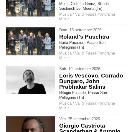
Music Club La Grenz, Strada
Saslonch 56, Moena (Tn)
Musica
/
Val di Fassa Panorama
Music
Dom
.
13
settembre
2026
Roland's Puschtra
Baita Paradiso, Passo San
Pellegrino (Tn)
Musica
/
Val di Fassa Panorama
Music
Sab
.
19
settembre
2026
Loris Vescovo, Corrado
Bungaro, John
Prabhakar Salins
Rifugio Fuciade, Passo San
Pellegrino (Tn)
Musica
/
Val di Fassa Panorama
Music
Ven
.
25
settembre
2026
Giorgio Castriota
Scanderbeg & Antonio