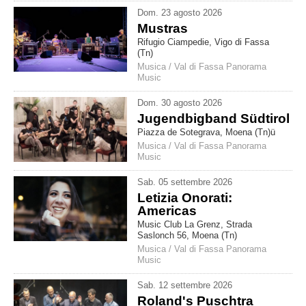
Dom
.
23
agosto
2026
Mustras
Rifugio Ciampedie, Vigo di Fassa
(Tn)
Musica
/
Val di Fassa Panorama
Music
Dom
.
30
agosto
2026
Jugendbigband Südtirol
Piazza de Sotegrava, Moena (Tn)ü
Musica
/
Val di Fassa Panorama
Music
Sab
.
05
settembre
2026
Letizia Onorati:
Americas
Music Club La Grenz, Strada
Saslonch 56, Moena (Tn)
Musica
/
Val di Fassa Panorama
Music
Sab
.
12
settembre
2026
Roland's Puschtra