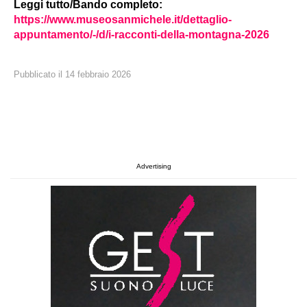
Leggi tutto/Bando completo:
https://www.museosanmichele.it/dettaglio-
appuntamento/-/d/i-racconti-della-montagna-2026
Pubblicato il
14
febbraio
2026
Advertising