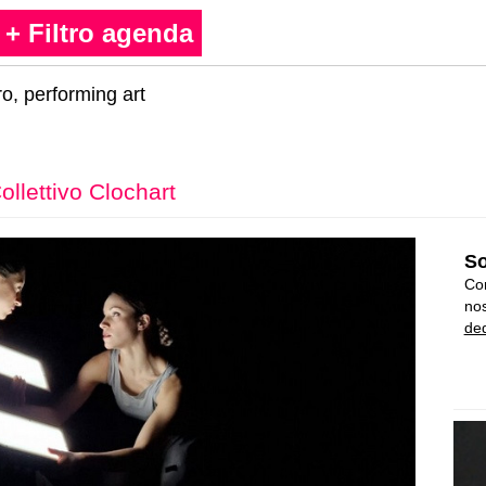
+ Filtro agenda
o, performing art
ollettivo Clochart
So
Con
nos
ded