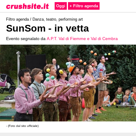
Oggi
+ Filtro agenda
Filtro agenda /
Danza, teatro, performing art
SunSom - in vetta
Evento segnalato da
A.P.T. Val di Fiemme e Val di Cembra
- (Foto dal sito ufficiale)