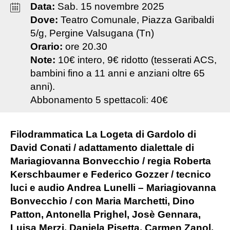
Data:
Sab
.
15
novembre
2025
Dove:
Teatro Comunale, Piazza Garibaldi
5/g, Pergine Valsugana (Tn)
Orario:
ore 20.30
Note:
10€ intero, 9€ ridotto (tesserati ACS,
bambini fino a 11 anni e anziani oltre 65
anni).
Abbonamento 5 spettacoli: 40€
Filodrammatica La Logeta di Gardolo di
David Conati / adattamento dialettale di
Mariagiovanna Bonvecchio / regia Roberta
Kerschbaumer e Federico Gozzer / tecnico
luci e audio Andrea Lunelli – Mariagiovanna
Bonvecchio / con Maria Marchetti, Dino
Patton, Antonella Prighel, Josè Gennara,
Luisa Merzi, Daniela Pisetta, Carmen Zanol,