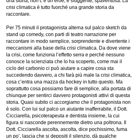
una storia, non c’è un eroe, è sfuggente, spaventosa. La
crisi climatica è tutto fuorché una grande storia da
raccontare.
Per 75 minuti il protagonista alterna sul palco sketch da
stand up comedy, con parti di teatro narrazione per
raccontare in modo semplice, sorprendente e divertente i
meccanismi alla base della crisi climatica. Da dove viene
la crisi, come funziona l’effetto serra e perché nessuno
conosce la scienziata che lo ha scoperto, come mai il
ciclo del carbonio ci può aiutare a capire cosa sta
succedendo davvero, a chi farà più male la crisi climatica,
cosa c’entra una mazza da hockey in tutto questo. Ma
soprattutto cosa possiamo fare di semplice, alla portata di
chiunque per sentirci davvero protagonisti attivi di questa
storia. Quasi subito ci accorgiamo che il protagonista non
è solo. Con lui sul palco un aiutante inafferrabile, il Dott.
Cicciarella, psicoterapeuta e dentista insieme, la cui
figura si nasconde perennemente dietro una poltrona. Il
Dott. Cicciarella ascolta, ascolta, dice pochissimo, fuma
un po’, lascia che si depositi il silenzio, dà qualche