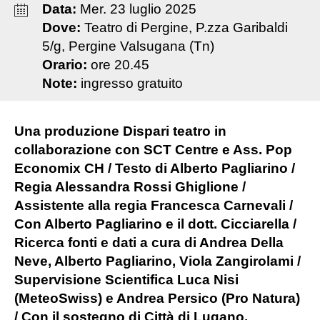
Data:
Mer
.
23
luglio
2025
Dove:
Teatro di Pergine, P.zza Garibaldi
5/g, Pergine Valsugana (Tn)
Orario:
ore 20.45
Note:
ingresso gratuito
Una produzione Dispari teatro in
collaborazione con SCT Centre e Ass. Pop
Economix CH / Testo di Alberto Pagliarino /
Regia Alessandra Rossi Ghiglione /
Assistente alla regia Francesca Carnevali /
Con Alberto Pagliarino e il dott. Cicciarella /
Ricerca fonti e dati a cura di Andrea Della
Neve, Alberto Pagliarino, Viola Zangirolami /
Supervisione Scientifica Luca Nisi
(MeteoSwiss) e Andrea Persico (Pro Natura)
/ Con il sostegno di Città di Lugano,