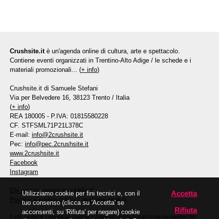
Crushsite.it
è un'agenda online di cultura, arte e spettacolo.
Contiene eventi organizzati in Trentino-Alto Adige / le schede e i
materiali promozionali... (
+ info
)
Crushsite.it di Samuele Stefani
Via per Belvedere 16, 38123 Trento / Italia
(
+ info
)
REA 180005 - P.IVA: 01815580228
CF. STFSML71P21L378C
E-mail:
info@2crushsite.it
Pec:
info@pec.2crushsite.it
www.2crushsite.it
Facebook
Instagram
Chi siamo, servizi e pubblicità
Accetta
Utilizziamo cookie per fini tecnici e, con il
Privacy e cookie policy
/
gestione cookie
tuo consenso (clicca su 'Accetta' se
Rifiuta
acconsenti, su 'Rifiuta' per negare) cookie
Il sito contiene comunicati stampa e materiali promozionali forniti dai partner del