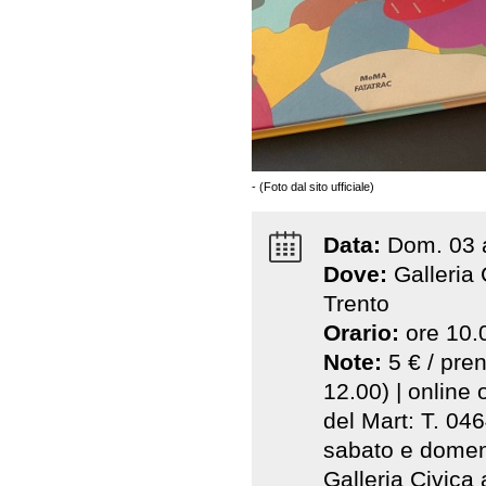
- (Foto dal sito ufficiale)
Data:
Dom
.
03
Dove:
Galleria 
Trento
Orario:
ore 10.
Note:
5 € / pre
12.00) | online
del Mart: T. 04
sabato e domenic
Galleria Civica