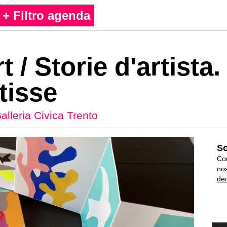
+ Filtro agenda
t / Storie d'artista.
tisse
alleria Civica Trento
So
Con
nos
ded