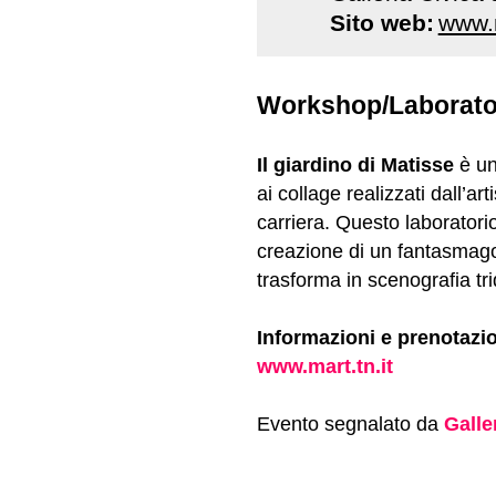
Sito web:
www.m
Workshop/Laborato
Il giardino di Matisse
è un 
ai collage realizzati dall’ar
carriera. Questo laboratorio
creazione di un fantasmagor
trasforma in scenografia tr
Informazioni e prenotazio
www.mart.tn.it
Evento segnalato da
Galle