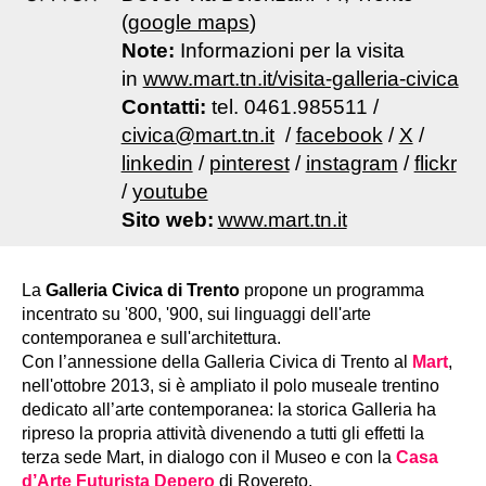
(
google maps
)
Note:
Informazioni per la visita
in
www.mart.tn.it/visita-galleria-civica
Contatti:
tel. 0461.985511 /
civica@mart.tn.it
/
facebook
/
X
/
linkedin
/
pinterest
/
instagram
/
flickr
/
youtube
Sito web:
www.mart.tn.it
La
Galleria Civica di Trento
propone un programma
incentrato su '800, '900, sui linguaggi dell'arte
contemporanea e sull'architettura.
Con l’annessione della Galleria Civica di Trento al
Mart
,
nell'ottobre 2013, si è ampliato il polo museale trentino
dedicato all’arte contemporanea: la storica Galleria ha
ripreso la propria attività divenendo a tutti gli effetti la
terza sede Mart, in dialogo con il Museo e con la
Casa
d’Arte Futurista Depero
di Rovereto.