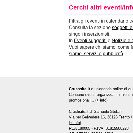
Cerchi altri eventi/i
Filtra gli eventi in calendario t
Consulta la sezione
soggetti e
singoli inserzionisti.
In
Eventi suggeriti
e
Notizie e 
Vuoi sapere chi siamo, come fun
siamo, servizi e pubblicità
.
Crushsite.it
è un'agenda online di cul
Contiene eventi organizzati in Trentin
promozionali... (
+ info
)
Crushsite.it di Samuele Stefani
Via per Belvedere 16, 38123 Trento / 
(
+ info
)
REA 180005 - P.IVA: 01815580228