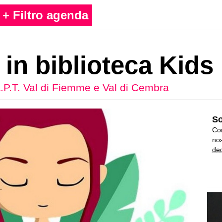
+ Filtro agenda
in biblioteca Kids
.P.T. Val di Fiemme e Val di Cembra
So
Con
nos
ded