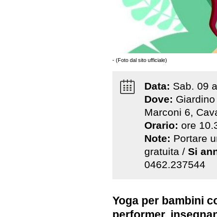
- (Foto dal sito ufficiale)
Data:
Sab
.
09
a
Dove:
Giardino
Marconi 6, Cav
Orario:
ore 10.
Note:
Portare u
gratuita /
Si an
0462.237544
Yoga per bambini co
performer, insegnan