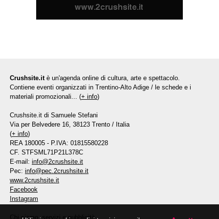
Crushsite.it
è un'agenda online di cultura, arte e spettacolo.
Contiene eventi organizzati in Trentino-Alto Adige / le schede e i
materiali promozionali... (
+ info
)
Crushsite.it di Samuele Stefani
Via per Belvedere 16, 38123 Trento / Italia
(
+ info
)
REA 180005 - P.IVA: 01815580228
CF. STFSML71P21L378C
E-mail:
info@2crushsite.it
Pec:
info@pec.2crushsite.it
www.2crushsite.it
Facebook
Instagram
Chi siamo, servizi e pubblicità