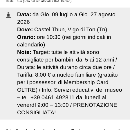
Castel Thun (Foto dal sito ufficiale / Di A. Ceolan)
Data:
da
Gio
.
09
luglio
a
Gio
.
27
agosto
2026
Dove:
Castel Thun, Vigo di Ton (Tn)
Orario:
ore 10:30 (nei giorni indicati in
calendario)
Note:
Target: tutte le attività sono
consigliate per bambini dai 5 ai 12 anni /
Durata: le attività durano circa due ore /
Tariffa: 8,00 € a nucleo familiare (gratuito
per i possessori di Membership Card
OLTRE) / Info: Servizi educativi del museo
– tel. +39 0461 492811 dal lunedì al
venerdì 9:00 – 13:00 / PRENOTAZIONE
CONSIGLIATA!