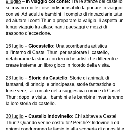
9 luglio
–
In viaggio col conte:
Tra le stanze del castello
si trovano molte cose indispensabili da portare in viaggio
con sé. Ad adulti e bambini il compito di rintracciarle tutte
ed aiutare i conti Thun a preparare la valigia: li aspetta un
lungo viaggio tra affascinanti paesaggi e mezzi di
trasporto d’eccezione.
16 luglio
–
Giocastello:
Una scorribanda artistica
all’interno di Castel Thun, per esplorare il castello,
rielaborarne la storia con tecniche artistiche differenti e
creare insieme un libro gioco in ricordo della visita.
23 luglio
–
Storie da Castello
: Storie di animali, di
fantasmi, di principi e principesse, storie fantastiche o
forse vere, raccontate nella suggestiva cornice di Castel
Thun: dopo la visita, i bambini e le bambine inventeranno
la loro storia da castello.
30 luglio
–
Castello indovinello:
Chi abitava a Castel
Thun? Quando venne costruito? Perché? Indovinelli ed
enigmi condurranno le famiglie alla scoperta di curiosità e