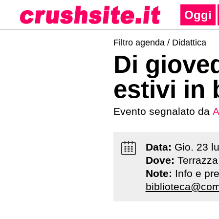
Oggi
Filtro agenda /
Didattica
Di gioved
estivi in
Evento segnalato da
A
Data:
Gio
.
23
l
Dove:
Terrazza
Note:
Info e pr
biblioteca@com