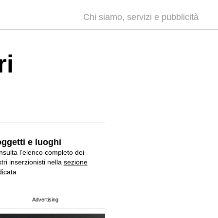
Chi siamo, servizi e pubblicità
ri
ggetti e luoghi
sulta l’elenco completo dei
tri inserzionisti nella
sezione
icata
Advertising