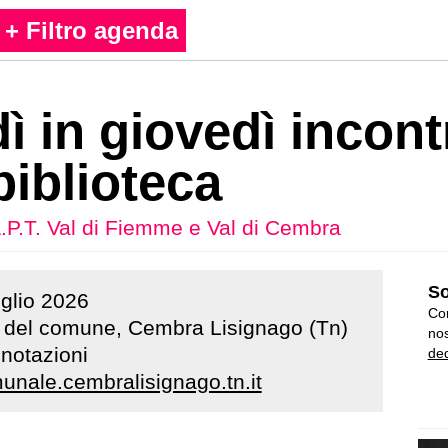
+ Filtro agenda
ì in giovedì incont
 biblioteca
.P.T. Val di Fiemme e Val di Cembra
So
uglio
2026
Con
 del comune, Cembra Lisignago (Tn)
nos
enotazioni
ded
unale.cembralisignago.tn.it