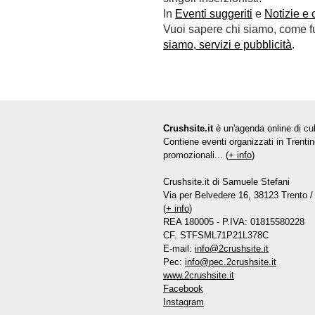
In
Eventi suggeriti
e
Notizie e 
Vuoi sapere chi siamo, come fun
siamo, servizi e pubblicità
.
Crushsite.it
è un'agenda online di cul
Contiene eventi organizzati in Trentin
promozionali... (
+ info
)
Crushsite.it di Samuele Stefani
Via per Belvedere 16, 38123 Trento / 
(
+ info
)
REA 180005 - P.IVA: 01815580228
CF. STFSML71P21L378C
E-mail:
info@2crushsite.it
Pec:
info@pec.2crushsite.it
www.2crushsite.it
Facebook
Instagram