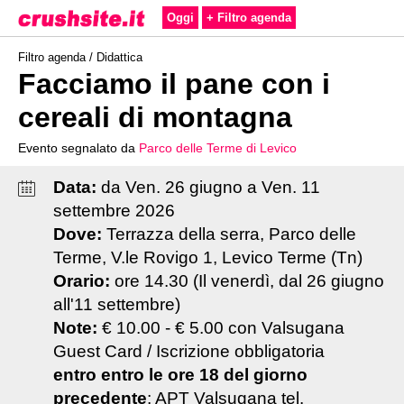
Oggi
+ Filtro agenda
Filtro agenda /
Didattica
Facciamo il pane con i
cereali di montagna
Evento segnalato da
Parco delle Terme di Levico
Data:
da
Ven
.
26
giugno
a
Ven
.
11
settembre
2026
Dove:
Terrazza della serra, Parco delle
Terme, V.le Rovigo 1, Levico Terme (Tn)
Orario:
ore 14.30 (Il venerdì, dal 26 giugno
all'11 settembre)
Note:
€ 10.00 - € 5.00 con Valsugana
Guest Card / Iscrizione obbligatoria
entro
entro le ore 18 del giorno
precedente
: APT Valsugana tel.