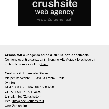
Crushsite.it
è un'agenda online di cultura, arte e spettacolo.
Contiene eventi organizzati in Trentino-Alto Adige / le schede e i
materiali promozionali... (
+ info
)
Crushsite.it di Samuele Stefani
Via per Belvedere 16, 38123 Trento / Italia
(
+ info
)
REA 180005 - P.IVA: 01815580228
CF. STFSML71P21L378C
E-mail:
info@2crushsite.it
Pec:
info@pec.2crushsite.it
www.2crushsite.it