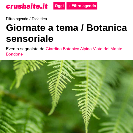
Oggi
+ Filtro agenda
Filtro agenda /
Didattica
Giornate a tema / Botanica
sensoriale
Evento segnalato da
Giardino Botanico Alpino Viote del Monte
Bondone