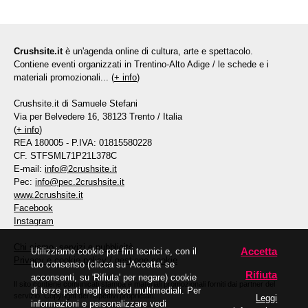
Crushsite.it
è un'agenda online di cultura, arte e spettacolo.
Contiene eventi organizzati in Trentino-Alto Adige / le schede e i
materiali promozionali... (
+ info
)
Crushsite.it di Samuele Stefani
Via per Belvedere 16, 38123 Trento / Italia
(
+ info
)
REA 180005 - P.IVA: 01815580228
CF. STFSML71P21L378C
E-mail:
info@2crushsite.it
Pec:
info@pec.2crushsite.it
www.2crushsite.it
Facebook
Instagram
Chi siamo, servizi e pubblicità
Accetta
Utilizziamo cookie per fini tecnici e, con il
Privacy e cookie policy
/
gestione cookie
tuo consenso (clicca su 'Accetta' se
Rifiuta
acconsenti, su 'Rifiuta' per negare) cookie
Il sito contiene comunicati stampa e materiali promozionali forniti dai partner del
di terze parti negli embed multimediali. Per
servizio. Copyright dei rispettivi proprietari.
Leggi
informazioni e personalizzare vedi