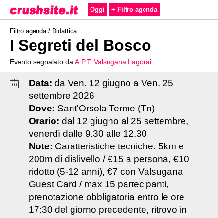
Oggi
+ Filtro agenda
Filtro agenda /
Didattica
I Segreti del Bosco
Evento segnalato da
A.P.T. Valsugana Lagorai
Data:
da
Ven
.
12
giugno
a
Ven
.
25
settembre
2026
Dove:
Sant'Orsola Terme (Tn)
Orario:
dal 12 giugno al 25 settembre,
venerdì dalle 9.30 alle 12.30
Note:
Caratteristiche tecniche: 5km e
200m di dislivello / €15 a persona, €10
ridotto (5-12 anni), €7 con Valsugana
Guest Card / max 15 partecipanti,
prenotazione obbligatoria entro le ore
17:30 del giorno precedente, ritrovo in