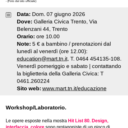
- (Foto dal sito ufficiale)
Data:
Dom
.
07
giugno
2026
Dove:
Galleria Civica Trento, Via
Belenzani 44, Trento
Orario:
ore 10.00
Note:
5 € a bambino / prenotazioni dal
lunedì al venerdì (ore 12.00):
education@mart.tn.it
, T. 0464 454135-108.
Venerdì pomeriggio e sabato | contattando
la biglietteria della Galleria Civica: T
0461.260224
Sito web:
www.mart.tn.it/educazione
Workshop/Laboratorio.
Le opere esposte nella mostra
Hit List 80. Design,
interfaccia, colore
sono protagoniste di un gioco di