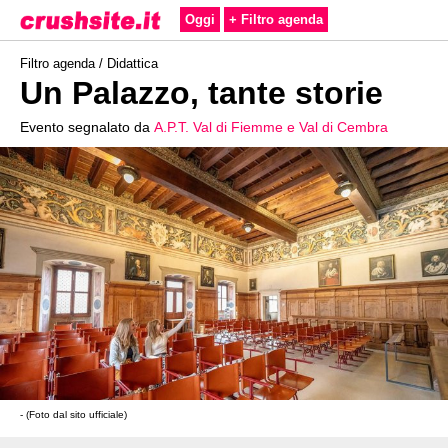
Oggi
+ Filtro agenda
Filtro agenda /
Didattica
Un Palazzo, tante storie
Evento segnalato da
A.P.T. Val di Fiemme e Val di Cembra
- (Foto dal sito ufficiale)