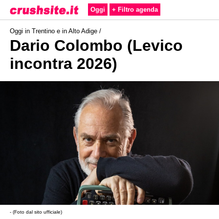
Oggi
+ Filtro agenda
Oggi in Trentino e in Alto Adige /
Dario Colombo (Levico
incontra 2026)
- (Foto dal sito ufficiale)