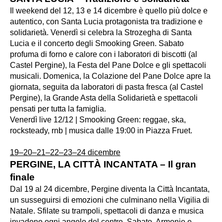
Il weekend del 12, 13 e 14 dicembre è quello più dolce e
autentico, con Santa Lucia protagonista tra tradizione e
solidarietà. Venerdì si celebra la Strozegha di Santa
Lucia e il concerto degli Smooking Green. Sabato
profuma di forno e calore con i laboratori di biscotti (al
Castel Pergine), la Festa del Pane Dolce e gli spettacoli
musicali. Domenica, la Colazione del Pane Dolce apre la
giornata, seguita da laboratori di pasta fresca (al Castel
Pergine), la Grande Asta della Solidarietà e spettacoli
pensati per tutta la famiglia.
Venerdì live 12/12 | Smooking Green: reggae, ska,
rocksteady, rnb | musica dalle 19:00 in Piazza Fruet.
19–20–21–22–23–24 dicembre
PERGINE, LA CITTÀ INCANTATA – Il gran
finale
Dal 19 al 24 dicembre, Pergine diventa la Città Incantata,
un susseguirsi di emozioni che culminano nella Vigilia di
Natale. Sfilate su trampoli, spettacoli di danza e musica
invadono ogni angolo del centro. Sabato, Armonie e