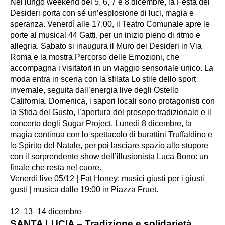
Nel lungo weekend del 5, 6, 7 e 8 dicembre, la Festa dei
Desideri porta con sé un’esplosione di luci, magia e
speranza. Venerdì alle 17.00, il Teatro Comunale apre le
porte al musical 44 Gatti, per un inizio pieno di ritmo e
allegria. Sabato si inaugura il Muro dei Desideri in Via
Roma e la mostra Percorso delle Emozioni, che
accompagna i visitatori in un viaggio sensoriale unico. La
moda entra in scena con la sfilata Lo stile dello sport
invernale, seguita dall’energia live degli Ostello
California. Domenica, i sapori locali sono protagonisti con
la Sfida del Gusto, l’apertura del presepe tradizionale e il
concerto degli Sugar Project. Lunedì 8 dicembre, la
magia continua con lo spettacolo di burattini Truffaldino e
lo Spirito del Natale, per poi lasciare spazio allo stupore
con il sorprendente show dell’illusionista Luca Bono: un
finale che resta nel cuore.
Venerdì live 05/12 | Fat Honey: musici giusti per i giusti
gusti | musica dalle 19:00 in Piazza Fruet.
12–13–14 dicembre
SANTA LUCIA – Tradizione e solidarietà