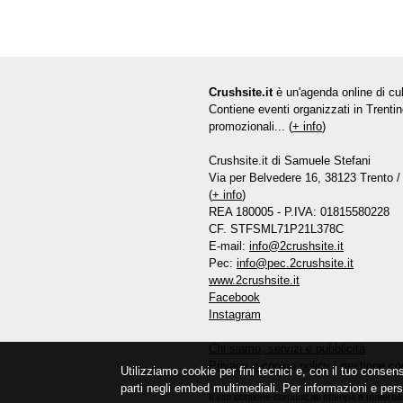
Crushsite.it
è un'agenda online di cul
Contiene eventi organizzati in Trentin
promozionali... (
+ info
)
Crushsite.it di Samuele Stefani
Via per Belvedere 16, 38123 Trento / 
(
+ info
)
REA 180005 - P.IVA: 01815580228
CF. STFSML71P21L378C
E-mail:
info@2crushsite.it
Pec:
info@pec.2crushsite.it
www.2crushsite.it
Facebook
Instagram
Chi siamo, servizi e pubblicità
Privacy e cookie policy
/
gestione co
Utilizziamo cookie per fini tecnici e, con il tuo consen
parti negli embed multimediali. Per informazioni e pers
Il sito contiene comunicati stampa e materiali 