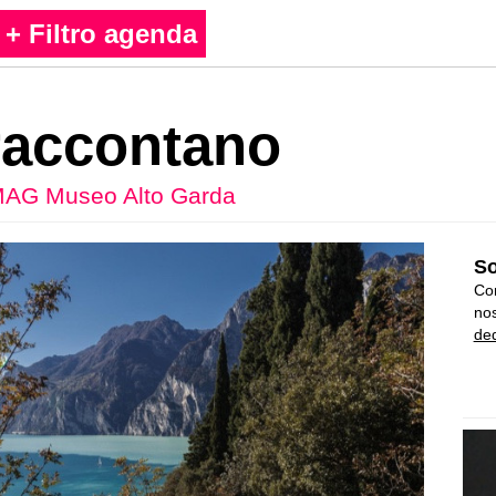
+ Filtro agenda
i raccontano
AG Museo Alto Garda
So
Con
nos
ded