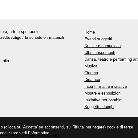
tura, arte e spettacolo.
Home
o-Alto Adige / le schede e i materiali
Eventi suggeriti
Notizie e comunicati
Ultimi inserimenti
Danza, teatro e performing art
Italia
Musica
Cinema
Didattica
Incontri e altre iniziative
Mostre e esposizioni
Iniziative per bambini
Soggetti e luoghi
okie
so (clicca su 'Accetta' se acconsenti, su 'Rifiuta' per negare) cookie di terze
onalizzare vedi l'informativa.
promozionali forniti dai partner del servizio.