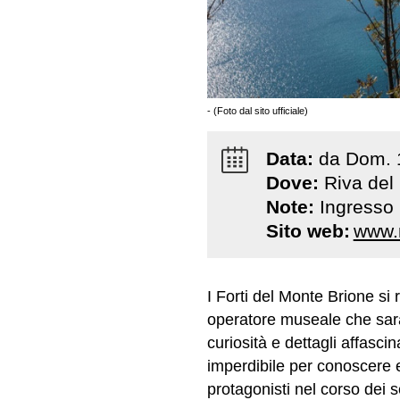
- (Foto dal sito ufficiale)
Data:
da
Dom
.
Dove:
Riva del
Note:
Ingresso 
Sito web:
www.
I Forti del Monte Brione si
operatore museale che sarà
curiosità e dettagli affasci
imperdibile per conoscere e
protagonisti nel corso dei s