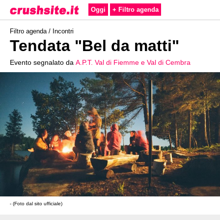
Oggi
+ Filtro agenda
Filtro agenda /
Incontri
Tendata "Bel da matti"
Evento segnalato da
A.P.T. Val di Fiemme e Val di Cembra
- (Foto dal sito ufficiale)