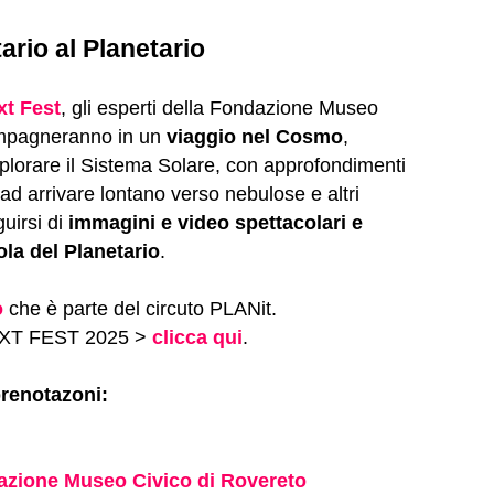
ario al Planetario
xt Fest
, gli esperti della Fondazione Museo
ompagneranno in un
viaggio nel Cosmo
,
plorare il Sistema Solare, con approfondimenti
o ad arrivare lontano verso nebulose e altri
guirsi di
immagini e video spettacolari e
ola del Planetario
.
o
che è parte del circuto PLANit.
NEXT FEST 2025 >
clicca qui
.
prenotazoni:
zione Museo Civico di Rovereto