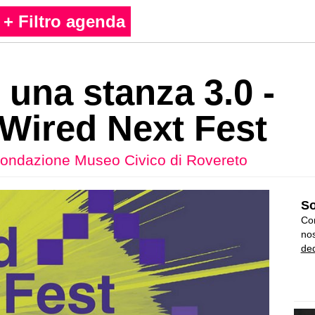
+ Filtro agenda
in una stanza 3.0 -
 Wired Next Fest
ondazione Museo Civico di Rovereto
So
Con
nos
ded