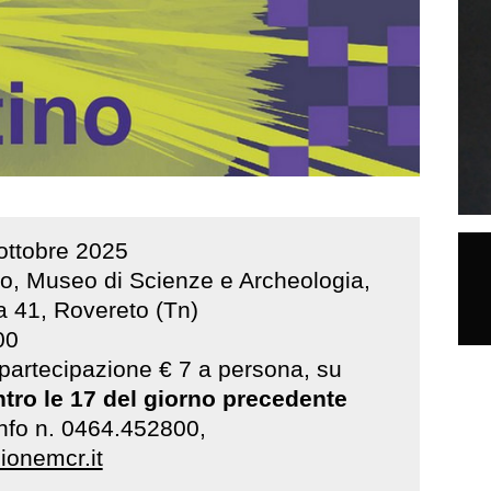
ottobre
2025
io, Museo di Scienze e Archeologia,
a 41, Rovereto (Tn)
00
i partecipazione € 7 a persona, su
ntro le 17 del giorno precedente
Info n. 0464.452800,
onemcr.it