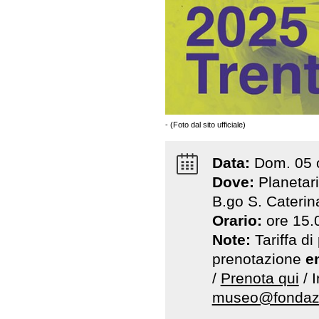
- (Foto dal sito ufficiale)
Data:
Dom
.
05
Dove:
Planetar
B.go S. Caterin
Orario:
ore 15.
Note:
Tariffa d
prenotazione
e
/
Prenota qui
/ 
museo@fondazi