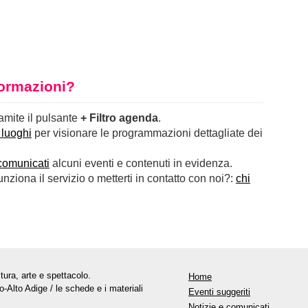
nformazioni?
ramite il pulsante
+ Filtro agenda
.
 luoghi
per visionare le programmazioni dettagliate dei
comunicati
alcuni eventi e contenuti in evidenza.
ziona il servizio o metterti in contatto con noi?:
chi
tura, arte e spettacolo.
Home
o-Alto Adige / le schede e i materiali
Eventi suggeriti
Notizie e comunicati