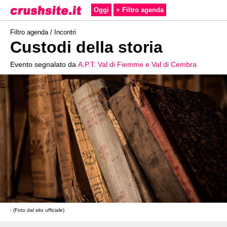
Oggi
+ Filtro agenda
Filtro agenda /
Incontri
Custodi della storia
Evento segnalato da
A.P.T. Val di Fiemme e Val di Cembra
- (Foto dal sito ufficiale)