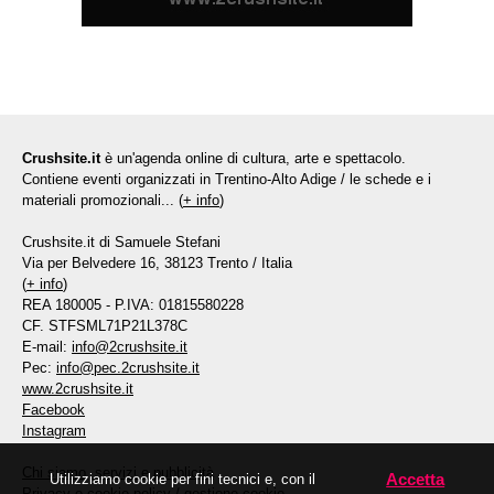
Crushsite.it
è un'agenda online di cultura, arte e spettacolo.
Contiene eventi organizzati in Trentino-Alto Adige / le schede e i
materiali promozionali... (
+ info
)
Crushsite.it di Samuele Stefani
Via per Belvedere 16, 38123 Trento / Italia
(
+ info
)
REA 180005 - P.IVA: 01815580228
CF. STFSML71P21L378C
E-mail:
info@2crushsite.it
Pec:
info@pec.2crushsite.it
www.2crushsite.it
Facebook
Instagram
Chi siamo, servizi e pubblicità
Accetta
Utilizziamo cookie per fini tecnici e, con il
Privacy e cookie policy
/
gestione cookie