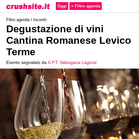
Oggi
+ Filtro agenda
Filtro agenda /
Incontri
Degustazione di vini
Cantina Romanese Levico
Terme
Evento segnalato da
A.P.T. Valsugana Lagorai