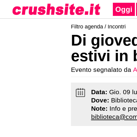
Oggi
Filtro agenda /
Incontri
Di gioved
estivi in
Evento segnalato da
A
Data:
Gio
.
09
l
Dove:
Bibliote
Note:
Info e pr
biblioteca@com