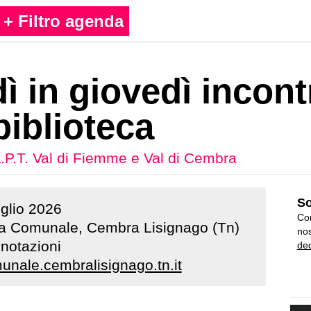
+ Filtro agenda
ì in giovedì incont
 biblioteca
.P.T. Val di Fiemme e Val di Cembra
So
uglio
2026
Con
ca Comunale, Cembra Lisignago (Tn)
nos
enotazioni
ded
unale.cembralisignago.tn.it