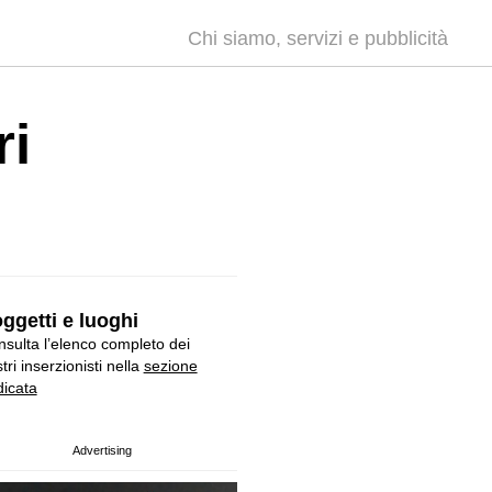
Chi siamo, servizi e pubblicità
ri
ggetti e luoghi
sulta l’elenco completo dei
tri inserzionisti nella
sezione
icata
Advertising