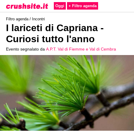
Oggi
+ Filtro agenda
Filtro agenda /
Incontri
I lariceti di Capriana -
Curiosi tutto l'anno
Evento segnalato da
A.P.T. Val di Fiemme e Val di Cembra