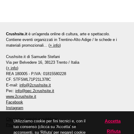
Crushsite.it
è un'agenda online di cultura, arte e spettacolo.
Contiene eventi organizzati in Trentino-Alto Adige / le schede e i
materiali promozionali... (
+ info
)
Crushsite.it di Samuele Stefani
Via per Belvedere 16, 38123 Trento / Italia
(
+ info
)
REA 180005 - P.IVA: 01815580228
CF. STFSML71P21L378C
E-mail:
info@2crushsite.it
Pec:
info@pec.2crushsite.it
www.2crushsite.it
Facebook
Instagram
Chi siamo, servizi e pubblicità
Accetta
Utilizziamo cookie per fini tecnici e, con il
Privacy e cookie policy
/
gestione cookie
tuo consenso (clicca su 'Accetta' se
Rifiuta
acconsenti, su 'Rifiuta' per negare) cookie