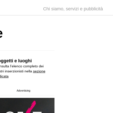
Chi siamo, servizi e pubblicità
e
ggetti e luoghi
sulta l’elenco completo dei
tri inserzionisti nella
sezione
icata
Advertising