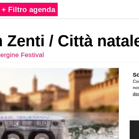
+ Filtro agenda
Zenti / Città natal
ergine Festival
So
Con
nos
ded