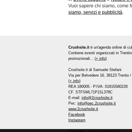
Vuoi sapere chi siamo, come fun
siamo, servizi e pubblicità
.
Crushsite.it
è un'agenda online di cul
Contiene eventi organizzati in Trentin
promozionali... (
+ info
)
Crushsite.it di Samuele Stefani
Via per Belvedere 16, 38123 Trento / 
(
+ info
)
REA 180005 - P.IVA: 01815580228
CF. STFSML71P21L378C
E-mail:
info@2crushsite.it
Pec:
info@pec.2crushsite.it
www.2crushsite.it
Facebook
Instagram
Chi siamo, servizi e pubblicità