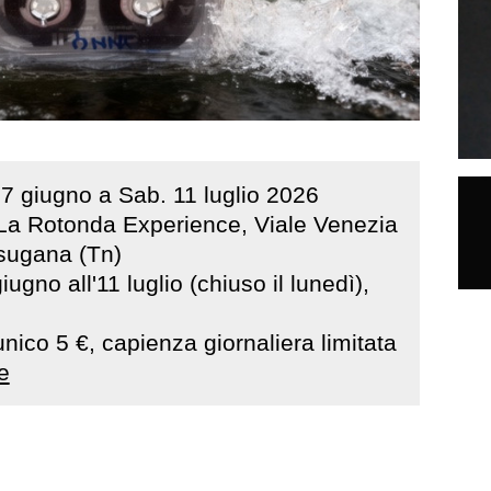
27
giugno
a
Sab
.
11
luglio
2026
La Rotonda Experience, Viale Venezia
lsugana (Tn)
iugno all'11 luglio (chiuso il lunedì),
 unico 5 €, capienza giornaliera limitata
e