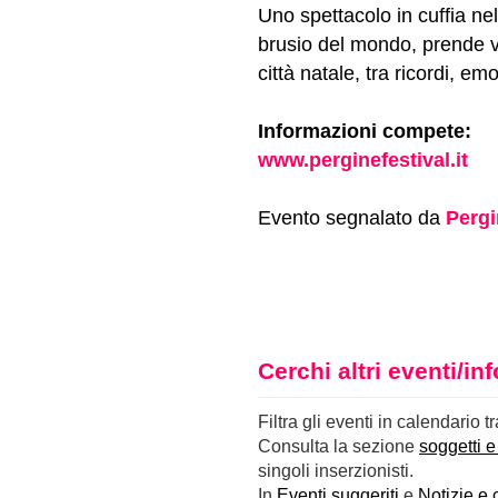
Uno spettacolo in cuffia nell
brusio del mondo, prende vi
città natale, tra ricordi, e
Informazioni compete:
www.perginefestival.it
Evento segnalato da
Pergi
Cerchi altri eventi/i
Filtra gli eventi in calendario t
Consulta la sezione
soggetti e
singoli inserzionisti.
In
Eventi suggeriti
e
Notizie e 